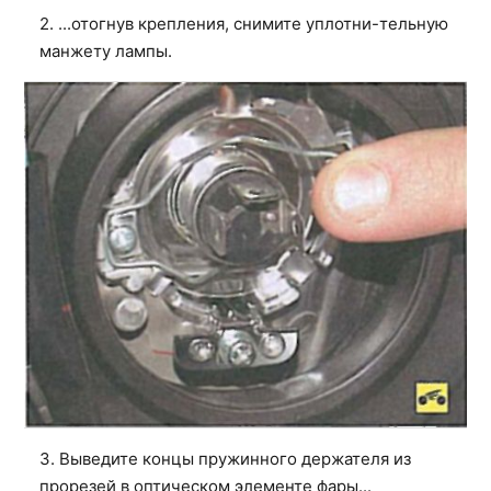
2. ...отогнув крепления, снимите уплотни-тельную
манжету лампы.
3. Выведите концы пружинного держателя из
прорезей в оптическом элементе фары...